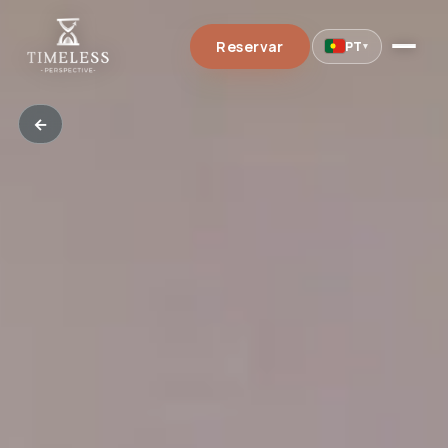
Reservar
PT
▾
←