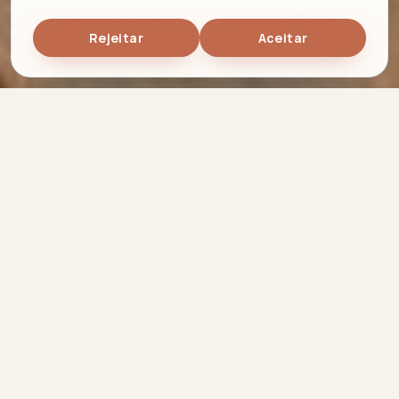
Ver disponibilidade & reservar
Rejeitar
Aceitar
Timeless Sea IV
Reservar
Reserva direta · sem comissões
O ALOJAMENTO
O seu ninho tranquilo em
Armação de Pêra.
Acolhedor e recatado, este T1 é o esconderijo
perfeito para quem procura descanso. Pequeno nos
metros, imenso na sensação de casa — a poucos
passos da praia de Armação de Pêra.
Ambiente Acolhedor
A Passos da Praia
Perfeito para Dois