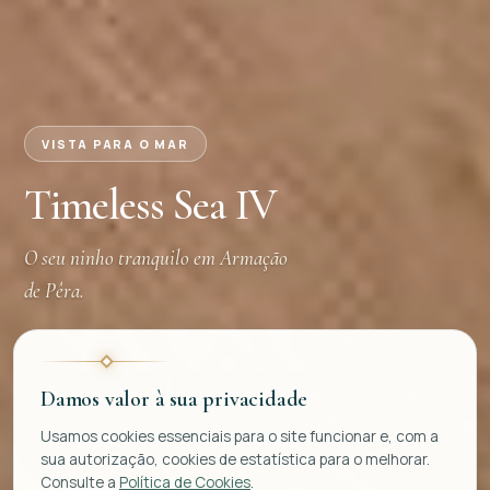
VISTA PARA O MAR
Timeless Sea IV
O seu ninho tranquilo em Armação
de Pêra.
4 hóspedes
T1
1 quarto
1 WC
Damos valor à sua privacidade
Usamos cookies essenciais para o site funcionar e, com a
Vista para o mar
5º andar
sua autorização, cookies de estatística para o melhorar.
Consulte a
Política de Cookies
.