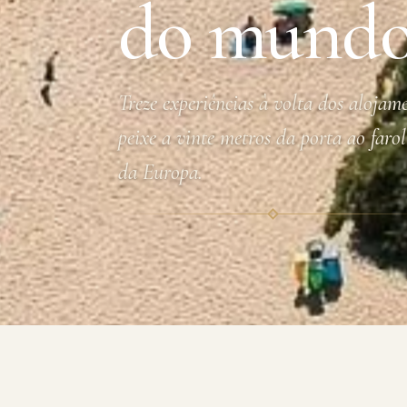
do mund
Treze experiências à volta dos aloja
peixe a vinte metros da porta ao faro
da Europa.