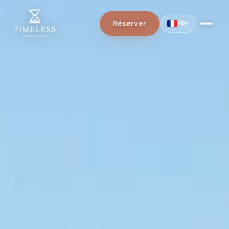
Réserver
FR
▾