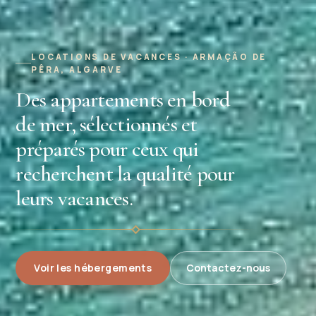
LOCATIONS DE VACANCES · ARMAÇÃO DE
PÊRA, ALGARVE
Des appartements en bord
de mer, sélectionnés et
préparés pour ceux qui
recherchent la qualité pour
leurs vacances.
Voir les hébergements
Contactez-nous