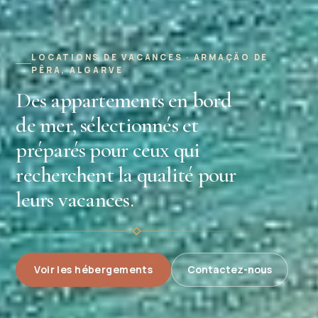
LOCATIONS DE VACANCES · ARMAÇÃO DE
PÊRA, ALGARVE
Des appartements en bord
de mer, sélectionnés et
préparés pour ceux qui
recherchent la qualité pour
leurs vacances.
Voir les hébergements
Contactez-nous