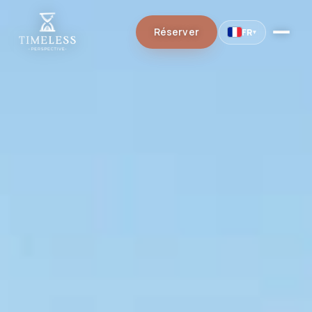
Réserver
FR
▾